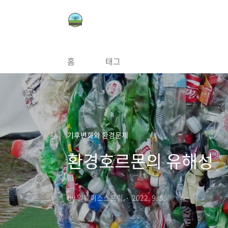
본문 바로가기
홈
태그
기후변화와 환경문제
환경호르몬의 유해성
by 얼웨이스스프링
2022. 9. 5.