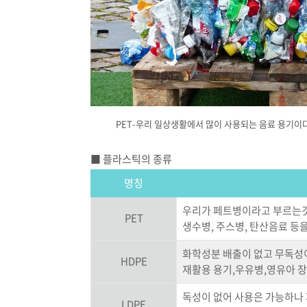
PET-우리 일상생활에서 많이 사용되는 음료 용기이
■ 플라스틱의 종류
명칭
우리가 페트병이라고 부르는것
PET
생수병, 주스병, 탄산음료 등
화학성분 배출이 없고 무독성
HDPE
재활용 용기,우유병,영유아 
독성이 없어 사용은 가능하나
LDPE